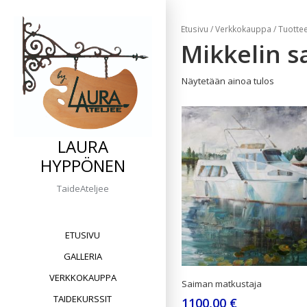
Skip
to
Etusivu
/
Verkkokauppa
/ Tuottee
content
Mikkelin 
Näytetään ainoa tulos
LAURA
HYPPÖNEN
TaideAteljee
ETUSIVU
GALLERIA
VERKKOKAUPPA
Saiman matkustaja
TAIDEKURSSIT
1100,00
€