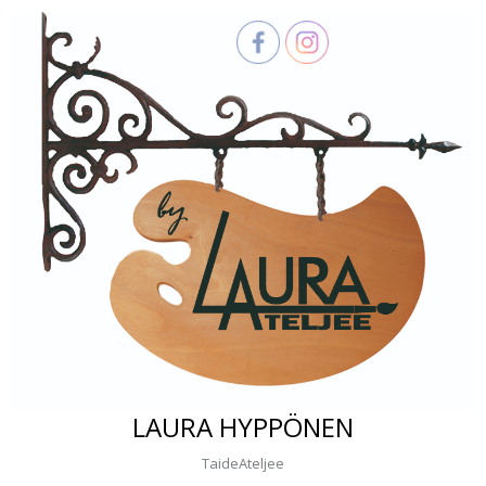
Skip
to
content
LAURA HYPPÖNEN
TaideAteljee